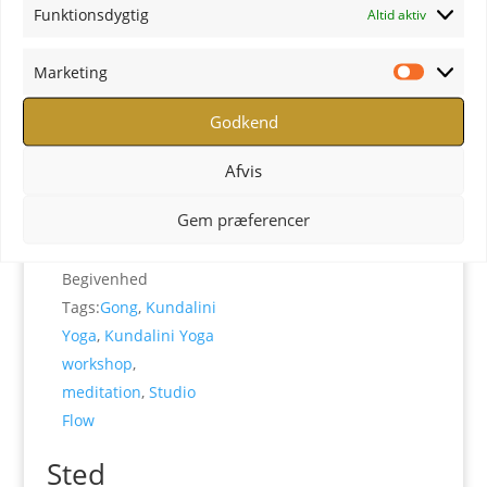
Funktionsdygtig
Altid aktiv
Detaljer
Arrangør
Marketing
Dato:
26. september
Ulla Steen
Marketi
2021
Telefon
29827599
Godkend
Tidspunkt:
E-mail
10:00 - 13:00
yoga@ullasteen.dk
Afvis
Pris:
kr.400
Se Arrangør
Gem præferencer
Begivenhed Kategori:
hjemmeside
Workshops
Begivenhed
Tags:
Gong
,
Kundalini
Yoga
,
Kundalini Yoga
workshop
,
meditation
,
Studio
Flow
Sted