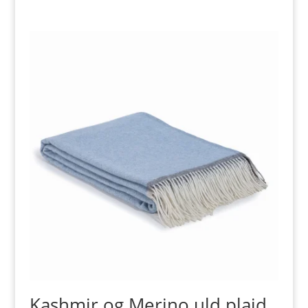
Kashmir og Merino uld plaid