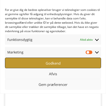
For at give dig de bedste oplevelser bruger vi teknologier som cookies til
at gemme og/eller få adgang til enhedsoplysninger. Hvis du giver dit
samtykke til disse teknologier, kan vi behandle data som f.eks.
browsingadfærd eller unikke ID'er på dette websted. Hvis du ikke giver
dit samtykke eller trækker dit samtykke tilbage, kan det have en negativ
indvirkning på visse funktioner og egenskaber.
Funktionsdygtig
Altid aktiv
Marketing
Marketi
Godkend
Cashmere Sjal – Blød
Afvis
Elegance fra Italien
Gem præferencer
kr.
899,00