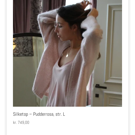
Silketop – Pudderrosa, str. L
kr.
749,00