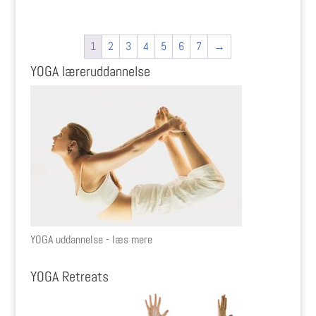
1
2
3
4
5
6
7
→
YOGA læreruddannelse
YOGA uddannelse - læs mere
YOGA Retreats