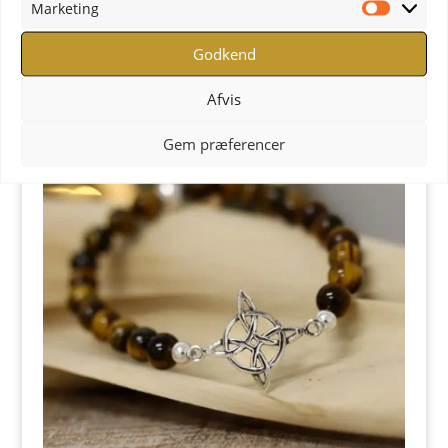
Det 3. øjes mala
Marketing
Marketi
kr.
499,00
Godkend
Afvis
Gem præferencer