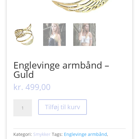
Englevinge armbånd –
Guld
kr.
499,00
Englevinge
Tilføj til kurv
armbånd
-
Guld
antal
Kategori:
Smykker
Tags:
Englevinge armbånd
,