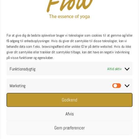
YOGA uddannelse - læs mere
YOGA Retreats
For at give dig de bedste oplevelser bruger vi teknologier som cookies til at gemme og/eller
få adgang til enhedsoplysninger. Hvis du giver dit samtykke til disse teknologier, kan vi
behandle data som f.eks. browsingadfærd eller unikke ID'er på dette websted. Hvis du ikke
giver dit samtykke eller trækker dit samtykke tilbage, kan det have en negativ indvirkning
på visse funktioner og egenskaber.
Funktionsdygtig
Altid aktiv
Marketing
Marketin
Godkend
Afvis
Gem præferencer