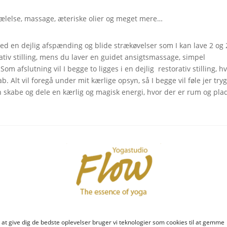
rkælelse, massage, æteriske olier og meget mere…
 en dejlig afspænding og blide strækøvelser som I kan lave 2 og 
ativ stilling, mens du laver en guidet ansigtsmassage, simpel
 afslutning vil I begge to ligges i en dejlig restorativ stilling, hv
b. Alt vil foregå under mit kærlige opsyn, så I begge vil føle jer try
 skabe og dele en kærlig og magisk energi, hvor der er rum og plad
e workshop på Mors Dag sammen med Jer
 at give dig de bedste oplevelser bruger vi teknologier som cookies til at gemme