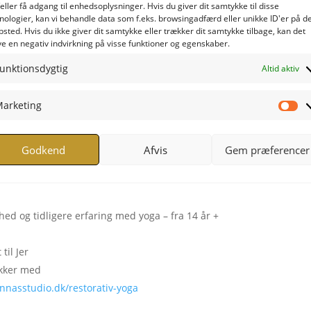
eller få adgang til enhedsoplysninger. Hvis du giver dit samtykke til disse
nologier, kan vi behandle data som f.eks. browsingadfærd eller unikke ID'er på d
sted. Hvis du ikke giver dit samtykke eller trækker dit samtykke tilbage, kan det
e en negativ indvirkning på visse funktioner og egenskaber.
lmelding:
unktionsdygtig
Altid aktiv
 to personer
arketing
Ma
ent/fortryllende-mors-dag-til-mor-datter-6616f
 16 -mail:
info@joannasstudio.dk
Godkend
Afvis
Gem præferencer
d og tidligere erfaring med yoga – fra 14 år +
til Jer
okker med
annasstudio.dk/restorativ-yoga