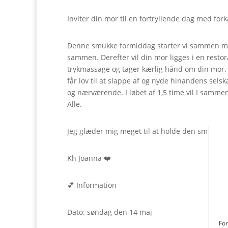
Inviter din mor til en fortryllende dag med fo
Denne smukke formiddag starter vi sammen med
sammen. Derefter vil din mor ligges i en restor
trykmassage og tager kærlig hånd om din mor. Som
får lov til at slappe af og nyde hinandens selska
og nærværende. I løbet af 1,5 time vil I sammen
Alle.
Jeg glæder mig meget til at holde den smukk
Kh Joanna ❤️
💕 Information
Dato: søndag den 14 maj
For