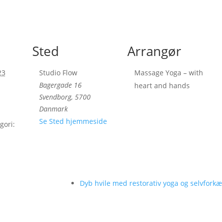
Sted
Arrangør
23
Studio Flow
Massage Yoga – with
Bagergade 16
heart and hands
Svendborg
,
5700
Danmark
Se Sted hjemmeside
gori:
Dyb hvile med restorativ yoga og selvforkæ