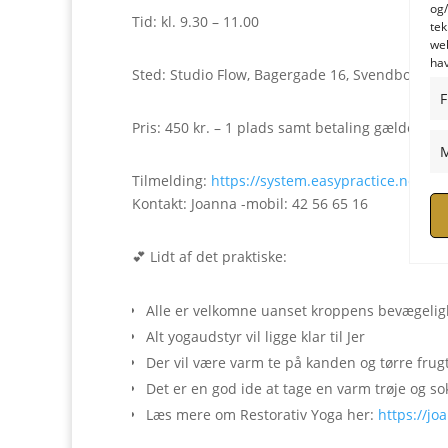
og/
Tid: kl. 9.30 – 11.00
tek
web
hav
Sted: Studio Flow, Bagergade 16, Svendborg Ti
F
Pris: 450 kr. – 1 plads samt betaling gælder for
M
Tilmelding:
https://system.easypractice.net/ev
Kontakt: Joanna -mobil: 42 56 65
💕 Lidt af det praktiske:
Alle er velkomne uanset kroppens bevægelighe
Alt yogaudstyr vil ligge klar til Jer
Der vil være varm te på kanden og tørre frugt 
Det er en god ide at tage en varm trøje og s
Læs mere om Restorativ Yoga her:
https://jo