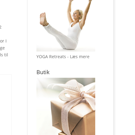
2
or I
gge
s til
YOGA Retreats - Læs mere
Butik