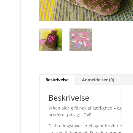
Beskrivelse
Anmeldelser (0)
Beskrivelse
Vi kan aldrig få nok af kærlighed – og de
broderet på sig: LOVE.
De fire bogstaver er elegant broderet på b
charme til hjemmet. Forsiden prydes af 