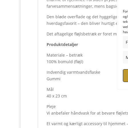
farvesammensætninger, mens bagsiden er udf
For
Den bløde overflade og det hyggelige desi
og/
tek
hverdagsfavorit – den bliver hurtigt en fas
web
hav
Det aftagelige fløjlsbetræk er foret med bo
F
Produktdetaljer
Materiale – betræk
M
100% bomuld (fløjl)
Indvendig varmtvandsflaske
Gummi
Mål
40 x 23 cm
Pleje
Vi anbefaler håndvask for at bevare fløjle
Et varmt og kærligt accessory til hjemmet –