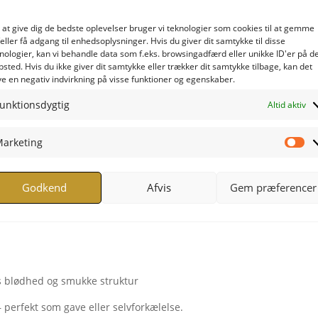
ørt i ensfarvet bomuldsfløjl for et roligt og eksklusivt udtryk.
 at give dig de bedste oplevelser bruger vi teknologier som cookies til at gemme
gn gør varmtvandsflasken til mere end blot en praktisk
eller få adgang til enhedsoplysninger. Hvis du giver dit samtykke til disse
nologier, kan vi behandle data som f.eks. browsingadfærd eller unikke ID'er på d
t del af dine rolige stunder og kolde aftener.
sted. Hvis du ikke giver dit samtykke eller trækker dit samtykke tilbage, kan det
e en negativ indvirkning på visse funktioner og egenskaber.
muldsstof for ekstra komfort og kvalitet.
unktionsdygtig
Altid aktiv
arketing
Ma
Godkend
Afvis
Gem præferencer
ts blødhed og smukke struktur
 perfekt som gave eller selvforkælelse.