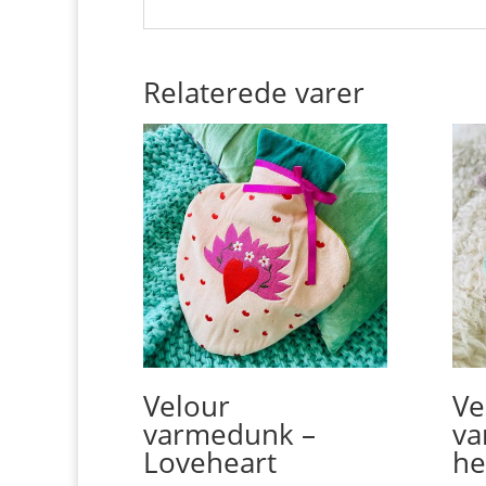
Relaterede varer
Velour
Ve
varmedunk –
va
Loveheart
he