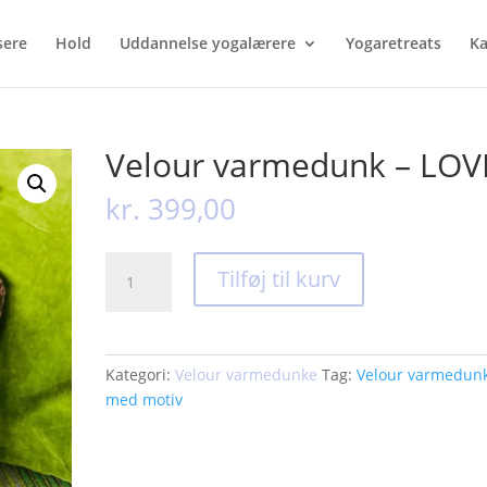
sere
Hold
Uddannelse yogalærere
Yogaretreats
Ka
Velour varmedunk – LOV
kr.
399,00
Velour
Tilføj til kurv
varmedunk
-
LOVE
antal
Kategori:
Velour varmedunke
Tag:
Velour varmedun
med motiv