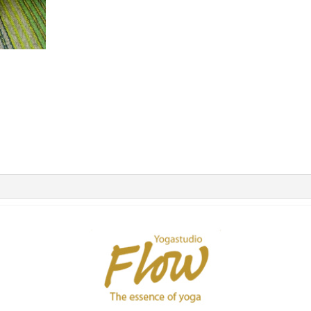
rfor har denne varmtvandsflaske fået verdens smukkeste ord
lødt bomuldsfløjl i en sart pink nuance, som tilfører både varme og
et harmonisk geometrisk mønster med smukke