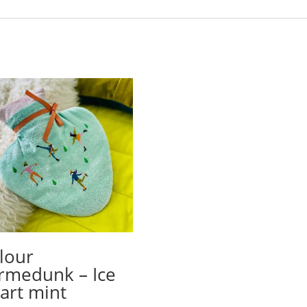
lour
rmedunk – Ice
art mint