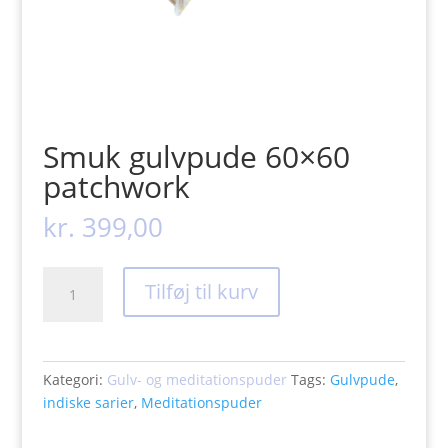
Smuk gulvpude 60×60
patchwork
kr.
399,00
Smuk
Tilføj til kurv
gulvpude
60x60
patchwork
antal
Kategori:
Gulv- og meditationspuder
Tags:
Gulvpude
,
indiske sarier
,
Meditationspuder