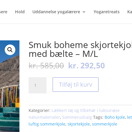
sere
Hold
Uddannelse yogalærere
Yogaretreats
Ka
Smuk boheme skjortekjo
med bælte – M/L
Den
Den
kr.
585,00
kr.
292,50
oprindelige
aktuell
pris
pris
Smuk
var:
er:
Tilføj til kurv
boheme
kr. 585,00.
kr. 292,
skjortekjole
med
bælte
Kategorier:
Lækkert tøj og tilbehør i luksuriøse
-
naturmaterialer
,
Sommerudsalg
Tags:
Boho kjole
,
le
M/L
luftig sommerkjole
,
skjortekjole
,
sommerkjole
antal