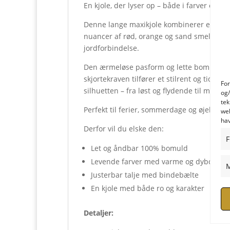
En kjole, der lyser op – både i farver og en
Denne lange maxikjole kombinerer et afs
nuancer af rød, orange og sand smelter sa
jordforbindelse.
Den ærmeløse pasform og lette bomuld gø
skjortekraven tilfører et stilrent og tidløs
For
silhuetten – fra løst og flydende til mere 
og/
tek
Perfekt til ferier, sommerdage og øjeblikke,
web
hav
Derfor vil du elske den:
F
Let og åndbar 100% bomuld
Levende farver med varme og dybde
M
Justerbar talje med bindebælte
En kjole med både ro og karakter
Detaljer: