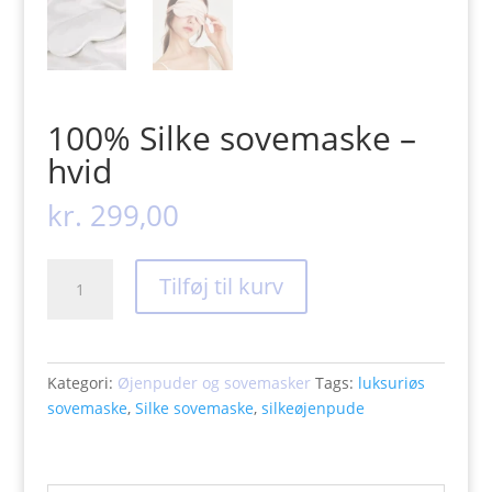
100% Silke sovemaske –
hvid
kr.
299,00
100%
Tilføj til kurv
Silke
sovemaske
-
hvid
Kategori:
Øjenpuder og sovemasker
Tags:
luksuriøs
antal
sovemaske
,
Silke sovemaske
,
silkeøjenpude