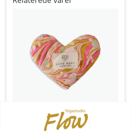
Kærligheds øjenpude –