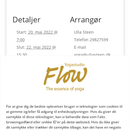
Detaljer
Arrangør
Start:
20. maj 2022 @
Ulla Steen
7:00
Telefon
29827599
Slut:
22. maj 2022 @
E-mail
15:30
yoga@ullasteen.dk
Pris:
kr.3500
Se Arrangør
Begivenhed Kategori:
hjemmeside
Uddannelse
Begivenhed
Tags:
Essensen af
Yogalæreruddannelsen
,
For at give dig de bedste oplevelser bruger vi teknologier som cookies til
Kropssprog
,
stemme
,
at gemme og/eller få adgang til enhedsoplysninger. Hvis du giver dit
uddannelse
,
Yoga
,
yoga
samtykke til disse teknologier, kan vi behandle data som f.eks.
browsingadfærd eller unikke ID'er på dette websted. Hvis du ikke giver
modul
dit samtykke eller trækker dit samtykke tilbage, kan det have en negativ