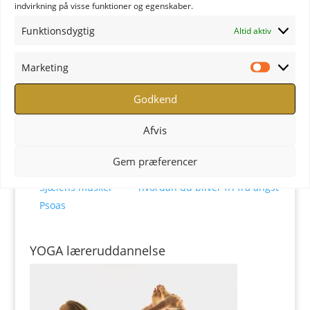
indvirkning på visse funktioner og egenskaber.
Sted
Funktionsdygtig
Altid aktiv
Studio Flow
Bagergade 16
Marketing
Marketi
Svendborg
,
5700
Danmark
+ Google Maps
Se Sted hjemmeside
Godkend
Afvis
Yoga Workshop –
Women’s Empowering Yoga
Gem præferencer
med særligt fokus på
workshop – Vagus nerven og
Sjælens muskel
hvordan du bliver fri fra angst
Psoas
YOGA læreruddannelse