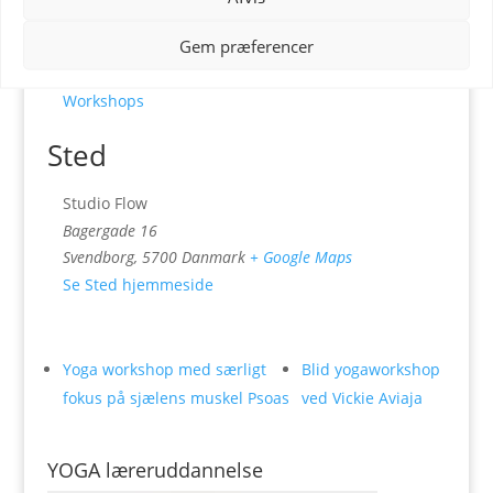
18:30 - 20:30
Pris:
kr.250
Gem præferencer
Begivenhed Kategori:
Workshops
Sted
Studio Flow
Bagergade 16
Svendborg
,
5700
Danmark
+ Google Maps
Se Sted hjemmeside
Yoga workshop med særligt
Blid yogaworkshop
fokus på sjælens muskel Psoas
ved Vickie Aviaja
YOGA læreruddannelse