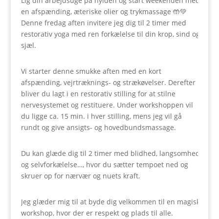
Lig din arbejdsuge på hylden og start weekenden med
en afspænding, æteriske olier og trykmassage
🤲💚
Denne fredag aften invitere jeg dig til 2 timer med
restorativ yoga med ren forkælelse til din krop, sind og
sjæl.
Vi starter denne smukke aften med en kort
afspænding, vejrtræknings- og strækøvelser. Derefter
bliver du lagt i en restorativ stilling for at stilne
nervesystemet og restituere. Under workshoppen vil
du ligge ca. 15 min. i hver stilling, mens jeg vil gå
rundt og give ansigts- og hovedbundsmassage.
Du kan glæde dig til 2 timer med blidhed, langsomhed
og selvforkælelse…, hvor du sætter tempoet ned og
skruer op for nærvær og nuets kraft.
Jeg glæder mig til at byde dig velkommen til en magisk
workshop, hvor der er respekt og plads til alle.