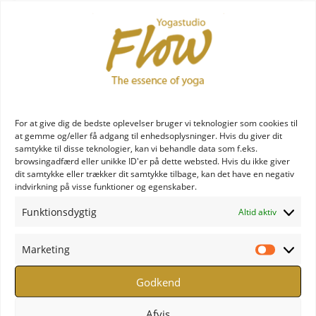
hovedbundsmassage – hvis du bare ønsker at nyde
din restorativ stilling.
Læs mere om restorativ yoga
her:
https://joannasstudio.dk/restorativ-yoga
For at give dig de bedste oplevelser bruger vi teknologier som cookies til
at gemme og/eller få adgang til enhedsoplysninger. Hvis du giver dit
samtykke til disse teknologier, kan vi behandle data som f.eks.
browsingadfærd eller unikke ID'er på dette websted. Hvis du ikke giver
dit samtykke eller trækker dit samtykke tilbage, kan det have en negativ
Tilføj til kalender
indvirkning på visse funktioner og egenskaber.
Funktionsdygtig
Altid aktiv
Detaljer
Arrangør
Marketing
Marketi
Dato:
13. oktober
Massage Yoga – with
Godkend
2023
heart and hands
Tidspunkt:
Afvis