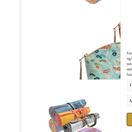
For
og/
tek
web
hav
F
M