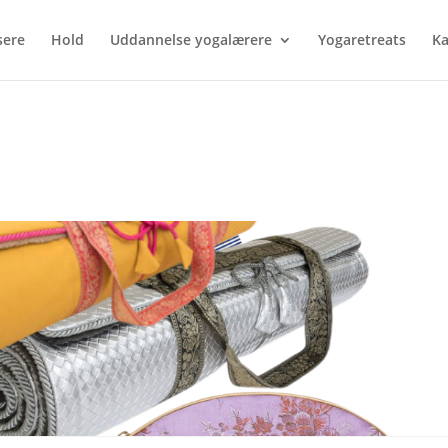
sere
Hold
Uddannelse yogalærere
Yogaretreats
Ka