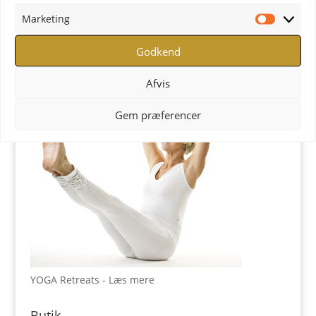
YOGA uddannelse - læs mere
Marketing
Marketi
YOGA Retreats
Godkend
Afvis
Gem præferencer
YOGA Retreats - Læs mere
Butik