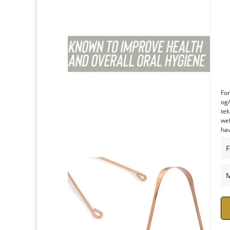
For
og/
tek
web
hav
F
M