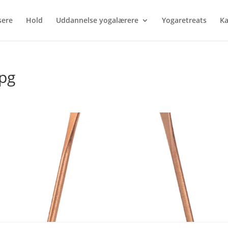
sere
Hold
Uddannelse yogalærere
Yogaretreats
Ka
pg