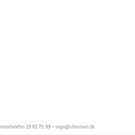
 mobiltelefon
29 82 75 99
~
yoga@ullasteen.dk