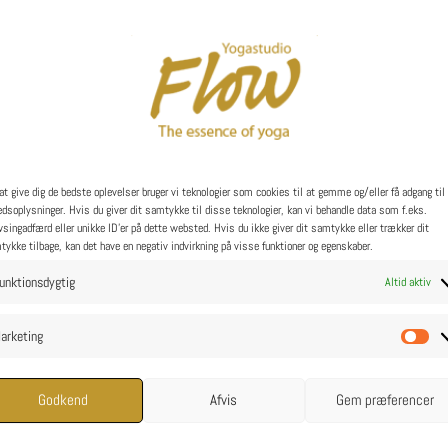
Navi
Beg
Vis
Liste
af
Nav
visni
Ingen resultater fundet.
Notice
at give dig de bedste oplevelser bruger vi teknologier som cookies til at gemme og/eller få adgang til
Næste
Begivenheder
dsoplysninger. Hvis du giver dit samtykke til disse teknologier, kan vi behandle data som f.eks.
singadfærd eller unikke ID'er på dette websted. Hvis du ikke giver dit samtykke eller trækker dit
ykke tilbage, kan det have en negativ indvirkning på visse funktioner og egenskaber.
unktionsdygtig
Altid aktiv
Abonner på kalender
arketing
Ma
Godkend
Afvis
Gem præferencer