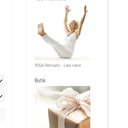
gation
ivenhed
ninger
igation
nger
YOGA Retreats - Læs mere
Butik
rketing