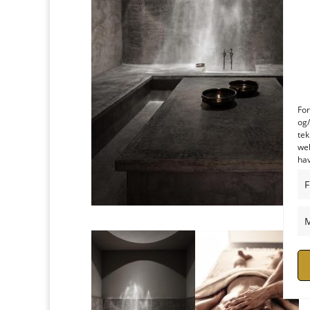
For
og/
tek
web
hav
F
M