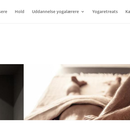
sere
Hold
Uddannelse yogalærere
Yogaretreats
Ka