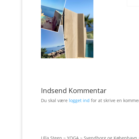
Indsend Kommentar
Du skal være
logget ind
for at skrive en komme
Ulla Steen ~ YOGA ~ Svendborg og København 