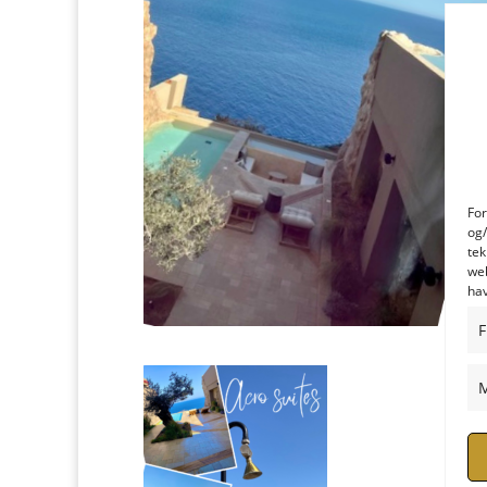
For
og/
tek
web
hav
F
M