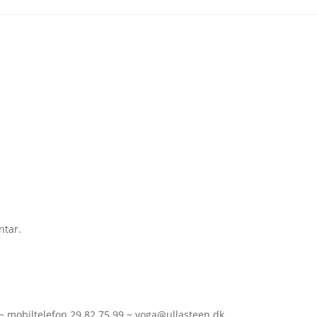
ntar.
~ mobiltelefon
29 82 75 99
~
yoga@ullasteen.dk