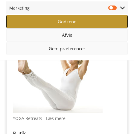
YOGA uddannelse - læs mere
Marketing
Marketi
YOGA Retreats
Godkend
Afvis
Gem præferencer
YOGA Retreats - Læs mere
Butik