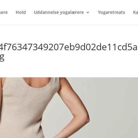
sere
Hold
Uddannelse yogalærere
Yogaretreats
Ka
4f76347349207eb9d02de11cd5a
g