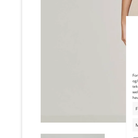
For
og/
tek
web
hav
F
M