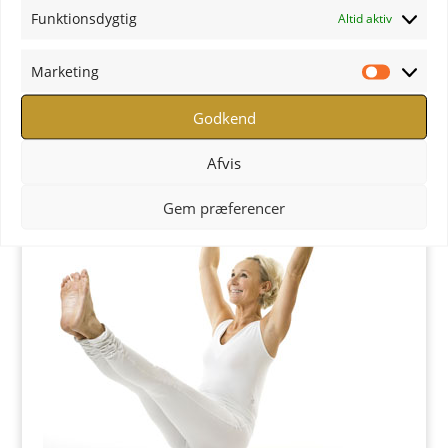
Funktionsdygtig
Altid aktiv
Marketing
Marketi
YOGA uddannelse - læs mere
Godkend
YOGA Retreats
Afvis
Gem præferencer