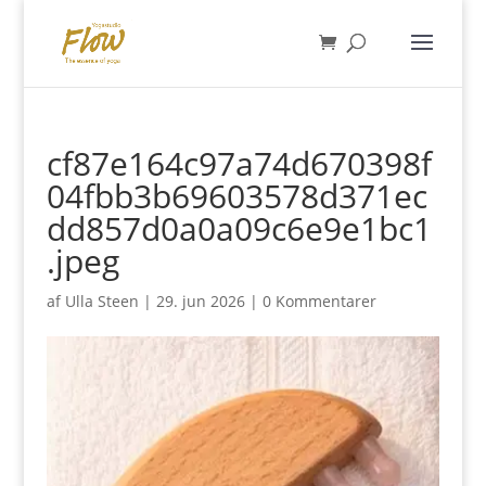
cf87e164c97a74d670398f
04fbb3b69603578d371ec
dd857d0a0a09c6e9e1bc1
.jpeg
af
Ulla Steen
|
29. jun 2026
|
0 Kommentarer