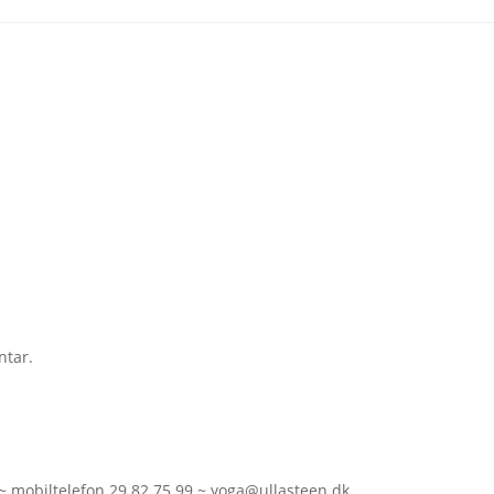
ntar.
~ mobiltelefon
29 82 75 99
~
yoga@ullasteen.dk