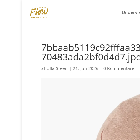
Undervi
7bbaab5119c92fffaa3
70483ada2bf0d4d7.jp
af
Ulla Steen
|
21. jun 2026
|
0 Kommentarer