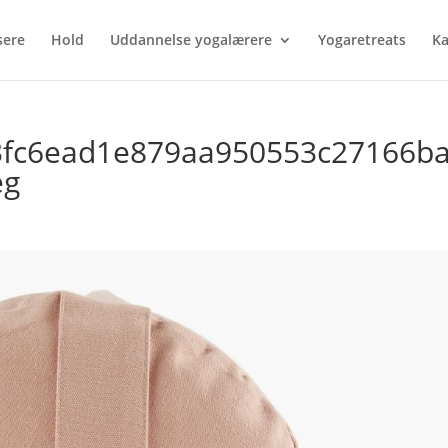
sere
Hold
Uddannelse yogalærere
Yogaretreats
Ka
3fc6ead1e879aa950553c27166b
eg