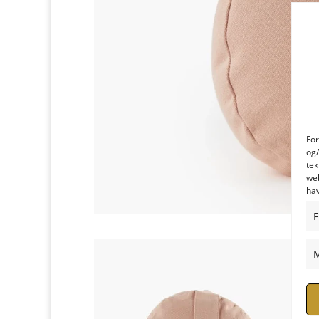
For
og/
tek
web
hav
F
M