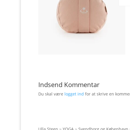
Indsend Kommentar
Du skal være
logget ind
for at skrive en komme
Ulla Steen ~ YOGA ~ Svendborg og København 