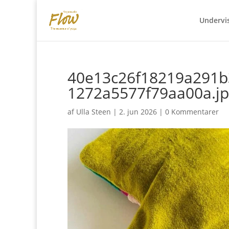
Undervi
40e13c26f18219a291
1272a5577f79aa00a.j
af
Ulla Steen
|
2. jun 2026
|
0 Kommentarer