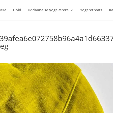
sere
Hold
Uddannelse yogalærere
Yogaretreats
Ka
b39afea6e072758b96a4a1d6633
peg