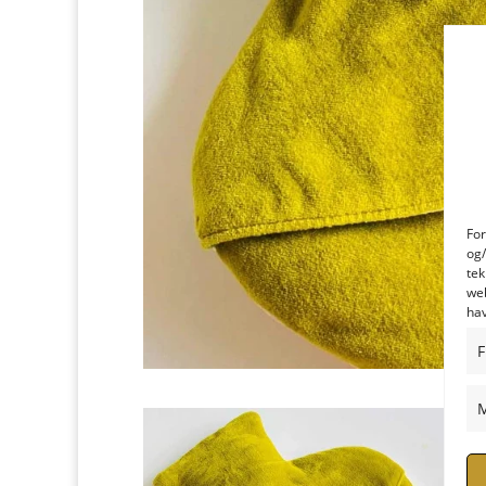
For
og/
tek
web
hav
F
M