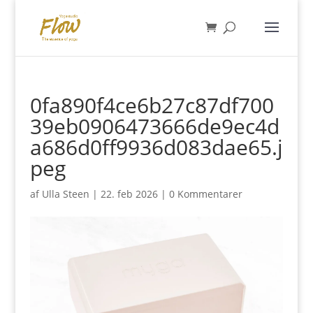
0fa890f4ce6b27c87df700
39eb0906473666de9ec4d
a686d0ff9936d083dae65.j
peg
af
Ulla Steen
|
22. feb 2026
|
0 Kommentarer