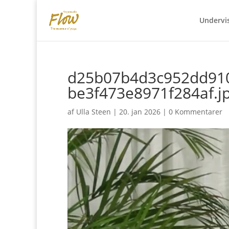
Undervi
d25b07b4d3c952dd91
be3f473e8971f284af.j
af
Ulla Steen
|
20. jan 2026
|
0 Kommentarer