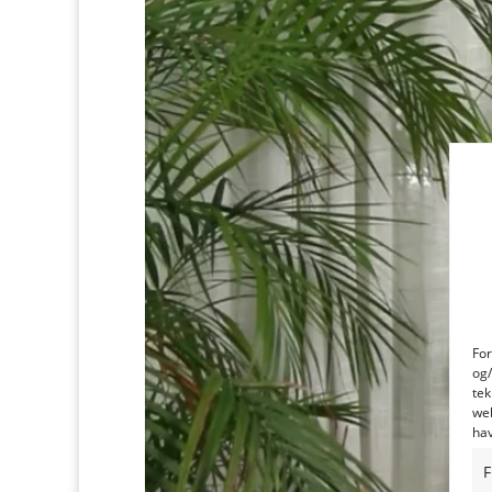
For
og/
tek
web
hav
F