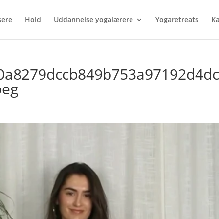
sere
Hold
Uddannelse yogalærere
Yogaretreats
Ka
0a8279dccb849b753a97192d4d
peg