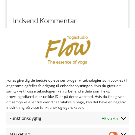
Indsend Kommentar
Du skal være
logget ind
for at skrive en kommentar.
YOGA læreruddannelse
For at give dig de bedste oplevelser bruger vi teknologier som cookies til
at gemme og/eller få adgang til enhedsoplysninger. Hvis du giver dit
samtykke til disse teknologier, kan vi behandle data som f.eks.
browsingadfærd eller unikke ID'er på dette websted. Hvis du ikke giver
dit samtykke eller trækker dit samtykke tilbage, kan det have en negativ
indvirkning på visse funktioner og egenskaber.
Funktionsdygtig
Altid aktiv
YOGA uddannelse - læs mere
Marketing