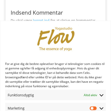
Indsend Kommentar
Du skal være
logget ind
for at skrive en kommentar.
YOGA læreruddannelse
For at give dig de bedste oplevelser bruger vi teknologier som cookies til
at gemme og/eller få adgang til enhedsoplysninger. Hvis du giver dit
samtykke til disse teknologier, kan vi behandle data som f.eks.
browsingadfærd eller unikke ID'er på dette websted. Hvis du ikke giver
dit samtykke eller trækker dit samtykke tilbage, kan det have en negativ
indvirkning på visse funktioner og egenskaber.
YOGA uddannelse - læs mere
Funktionsdygtig
Altid aktiv
YOGA Retreats
Marketing
Marketi