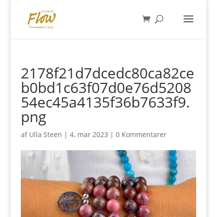
2178f21d7dcedc80ca82ce
b0bd1c63f07d0e76d5208
54ec45a4135f36b7633f9.
png
af
Ulla Steen
|
4. mar 2023
|
0 Kommentarer