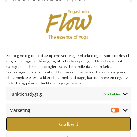
Pris
Inkluderet
7 nætter – 8 dage på Monopatia Mountain resort 4
stjernet
Morgenmad på hotellet alle dage
For at give dig de bedste oplevelser bruger vi teknologier som cookies til
Middag på lokal restaurant (gåafstand eller med
at gemme og/eller få adgang til enhedsoplysninger. Hvis du giver dit
transfer, som er inkluderet)
samtykke til disse teknologier, kan vi behandle data som f.eks.
browsingadfærd eller unikke ID'er på dette websted. Hvis du ikke giver
Transfer fra Ioannina lufthavn (betinget af fælles
dit samtykke eller trækker dit samtykke tilbage, kan det have en negativ
ankomsttid)
indvirkning på visse funktioner og egenskaber.
Indendørs og udendørs Yoga 2-3 x daglig (ankomst
Funktionsdygtig
Altid aktiv
og afrejse dage efter aftale)
40 minutters gratis massage
Marketing
Marketi
Dobbeltværelse: kr. 8825,-
Godkend
Eneværelse: kr. 11.150,-