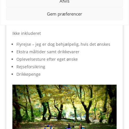
Afvis
Depostium: kr. 1500,-
Gem præferencer
Indbetales til konto nr. 5054-1161811 eller mobile pay
32902
Ikke inkluderet
Flyrejse – jeg er dog behjælpelig, hvis det ønskes
Ekstra måltider samt drikkevarer
Oplevelsesture efter eget ønske
Rejseforsikring
Drikkepenge