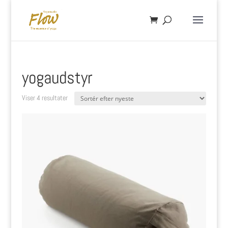
yogaudstyr
Sorteret
Viser 4 resultater
efter
seneste