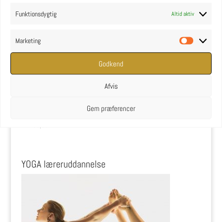
Funktionsdygtig
Altid aktiv
Marketing
Marketin
Godkend
Afvis
Gem præferencer
Kork yogablok med Yin motiv
kr.
139,00
YOGA læreruddannelse