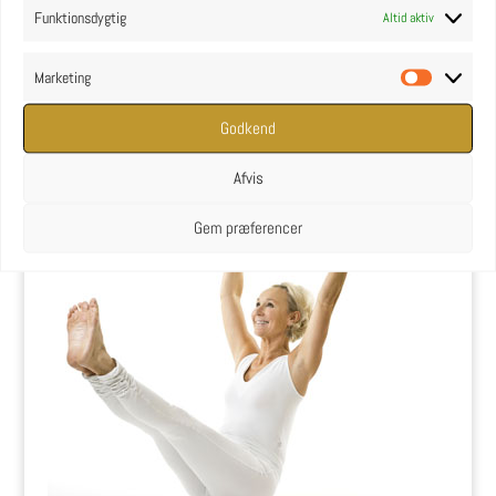
Funktionsdygtig
Altid aktiv
Marketing
Marketin
YOGA uddannelse - læs mere
Godkend
YOGA Retreats
Afvis
Gem præferencer