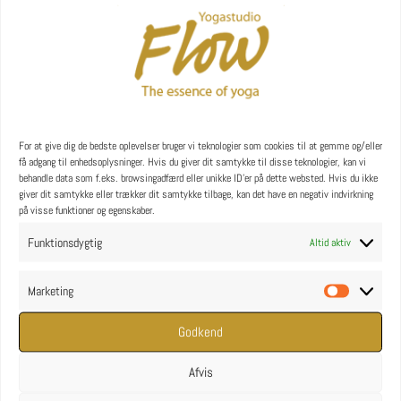
For at give dig de bedste oplevelser bruger vi teknologier som cookies til at gemme og/eller
få adgang til enhedsoplysninger. Hvis du giver dit samtykke til disse teknologier, kan vi
behandle data som f.eks. browsingadfærd eller unikke ID'er på dette websted. Hvis du ikke
giver dit samtykke eller trækker dit samtykke tilbage, kan det have en negativ indvirkning
på visse funktioner og egenskaber.
Rummelig og flot yoga- og rejsetaske “Studio Flow”
kr.
599,00
Funktionsdygtig
Altid aktiv
Marketing
Marketin
Godkend
Afvis