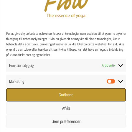
YOGA uddannelse - læs mere
YOGA Retreats
For at give dig de bedste oplevelser bruger vi teknologier som cookies til at gemme og/eller
få adgang til enhedsoplysninger. Hvis du giver dit samtykke til disse teknologier, kan vi
behandle data som f.eks. browsingadfærd eller unikke ID'er på dette websted. Hvis du ikke
giver dit samtykke eller trækker dit samtykke tilbage, kan det have en negativ indvirkning
på visse funktioner og egenskaber.
Funktionsdygtig
Altid aktiv
Marketing
Marketin
Godkend
Afvis
Gem præferencer