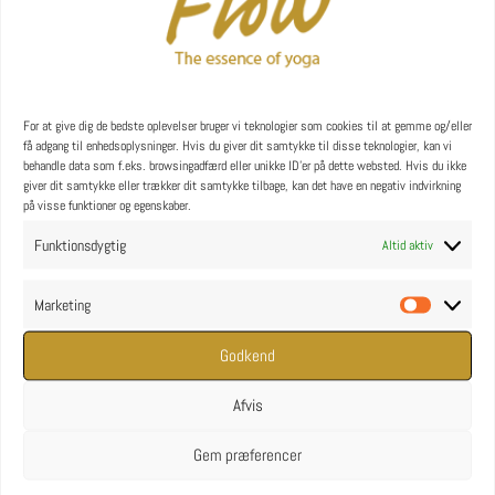
YOGA uddannelse - læs mere
YOGA Retreats
For at give dig de bedste oplevelser bruger vi teknologier som cookies til at gemme og/eller
få adgang til enhedsoplysninger. Hvis du giver dit samtykke til disse teknologier, kan vi
behandle data som f.eks. browsingadfærd eller unikke ID'er på dette websted. Hvis du ikke
giver dit samtykke eller trækker dit samtykke tilbage, kan det have en negativ indvirkning
på visse funktioner og egenskaber.
Funktionsdygtig
Altid aktiv
Marketing
Marketin
Godkend
Afvis
Gem præferencer