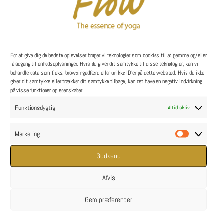
YOGA uddannelse - læs mere
YOGA Retreats
For at give dig de bedste oplevelser bruger vi teknologier som cookies til at gemme og/eller
få adgang til enhedsoplysninger. Hvis du giver dit samtykke til disse teknologier, kan vi
behandle data som f.eks. browsingadfærd eller unikke ID'er på dette websted. Hvis du ikke
giver dit samtykke eller trækker dit samtykke tilbage, kan det have en negativ indvirkning
på visse funktioner og egenskaber.
Funktionsdygtig
Altid aktiv
Marketing
Marketin
Godkend
Afvis
Gem præferencer