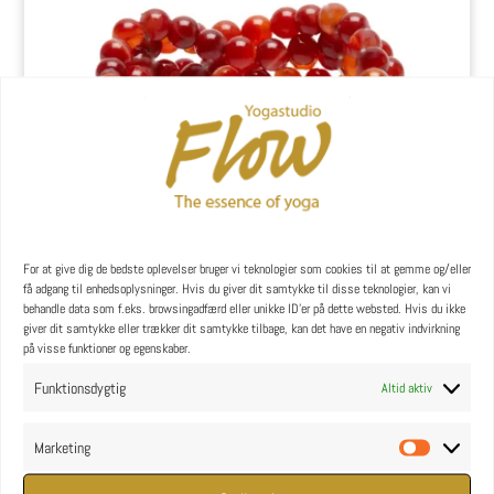
For at give dig de bedste oplevelser bruger vi teknologier som cookies til at gemme og/eller
få adgang til enhedsoplysninger. Hvis du giver dit samtykke til disse teknologier, kan vi
behandle data som f.eks. browsingadfærd eller unikke ID'er på dette websted. Hvis du ikke
giver dit samtykke eller trækker dit samtykke tilbage, kan det have en negativ indvirkning
på visse funktioner og egenskaber.
“Sensuality” Mala – 108 karneol krystaller
kr.
349,00
Funktionsdygtig
Altid aktiv
Marketing
Marketin