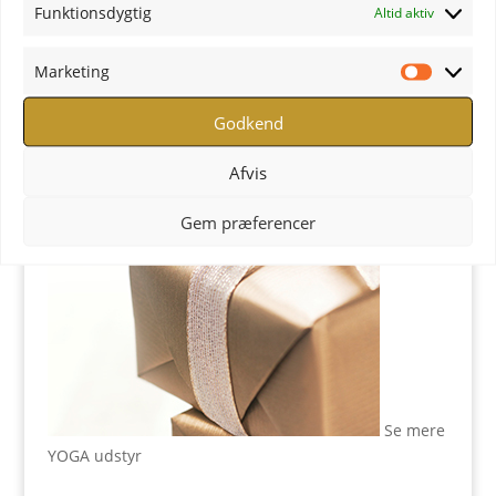
Funktionsdygtig
Altid aktiv
YOGA Retreats - Læs mere
Marketing
Butik
Marketi
Godkend
Afvis
Gem præferencer
Se mere
YOGA udstyr