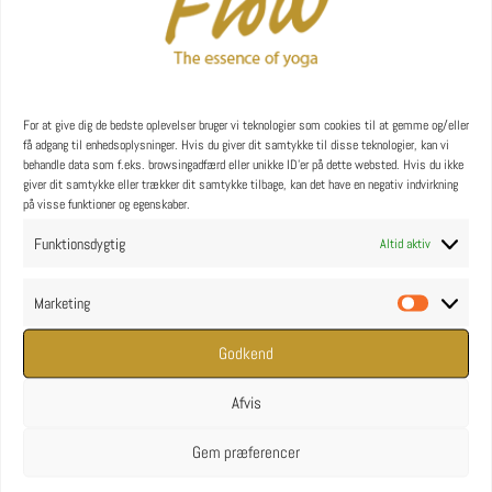
YOGA uddannelse - læs mere
YOGA Retreats
For at give dig de bedste oplevelser bruger vi teknologier som cookies til at gemme og/eller
få adgang til enhedsoplysninger. Hvis du giver dit samtykke til disse teknologier, kan vi
behandle data som f.eks. browsingadfærd eller unikke ID'er på dette websted. Hvis du ikke
giver dit samtykke eller trækker dit samtykke tilbage, kan det have en negativ indvirkning
på visse funktioner og egenskaber.
Funktionsdygtig
Altid aktiv
Marketing
Marketin
Godkend
Afvis
Gem præferencer