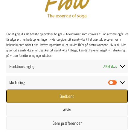
YOGA uddannelse - læs mere
YOGA Retreats
For at give dig de bedste oplevelser bruger vi teknologier som cookies til at gemme og/eller
få adgang til enhedsoplysninger. Hvis du giver dit samtykke til disse teknologier, kan vi
behandle data som f.eks. browsingadfærd eller unikke ID'er på dette websted. Hvis du ikke
giver dit samtykke eller trækker dit samtykke tilbage, kan det have en negativ indvirkning
på visse funktioner og egenskaber.
Funktionsdygtig
Altid aktiv
Marketing
Marketin
Godkend
Afvis
Gem præferencer