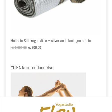
Holistic Silk Yogamåtte – silver and black geometric
Den
Den
kr.
1.600,00
kr.
800,00
oprindelige
aktuelle
pris
pris
var:
er:
YOGA læreruddannelse
kr. 1.600,00.
kr. 800,00.