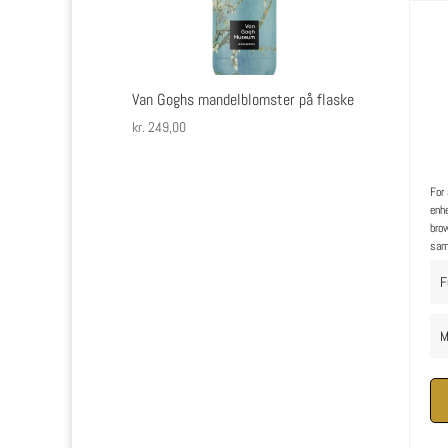
Van Goghs mandelblomster på flaske
kr.
249,00
For 
enhe
brow
samt
F
M