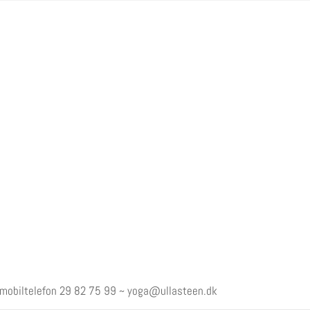
 mobiltelefon
29 82 75 99
~
yoga@ullasteen.dk