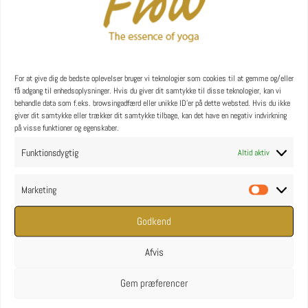
YOGA uddannelse - læs mere
YOGA Retreats
For at give dig de bedste oplevelser bruger vi teknologier som cookies til at gemme og/eller
få adgang til enhedsoplysninger. Hvis du giver dit samtykke til disse teknologier, kan vi
behandle data som f.eks. browsingadfærd eller unikke ID'er på dette websted. Hvis du ikke
giver dit samtykke eller trækker dit samtykke tilbage, kan det have en negativ indvirkning
på visse funktioner og egenskaber.
Funktionsdygtig
Altid aktiv
Marketing
Marketin
Godkend
Afvis
Gem præferencer