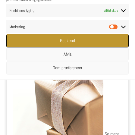
Funktionsdygtig
Altid aktiv
YOGA Retreats - Læs mere
Marketing
Marketin
Butik
Godkend
Afvis
Gem præferencer
Se mere