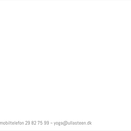
 mobiltelefon
29 82 75 99
~
yoga@ullasteen.dk