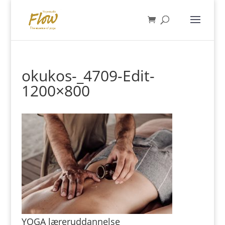
okukos-_4709-Edit-
1200×800
YOGA læreruddannelse