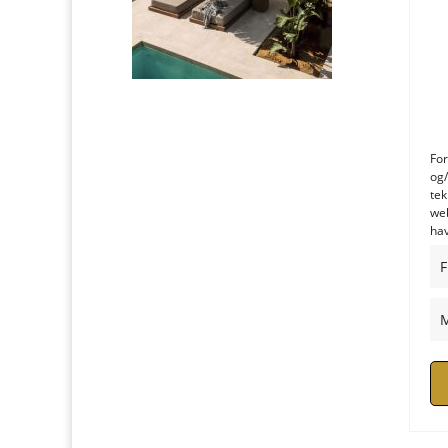
For
og/
tek
web
hav
F
M