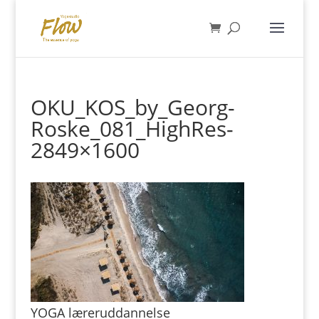
OKU_KOS_by_Georg-
Roske_081_HighRes-
2849×1600
YOGA læreruddannelse