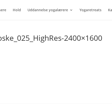
sere
Hold
Uddannelse yogalærere
Yogaretreats
Ka
ske_025_HighRes-2400×1600