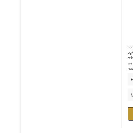
For
og/
tek
web
hav
F
M