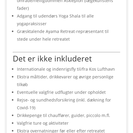
område/helligdommen Asklepion (lægekunstens
fader)
Adgang til udendørs Yoga Shala til alle
yogapraksisser
Græsktalende Ayama Retreat-repræsentant til
stede under hele retreatet
Det er ikke inkluderet
Internationale og indenrigsfly til/fra Kos Lufthavn
Ekstra måltider, drikkevarer og øvrige personlige
tilkøb
Eventuelle valgfrie udflugter under opholdet
Rejse- og sundhedsforsikring (inkl. dækning for
Covid-19)
Drikkepenge til chauffører, guider, piccolo m.fl.
Valgfrie ture og aktiviteter
Ekstra overnatninger før eller efter retreatet