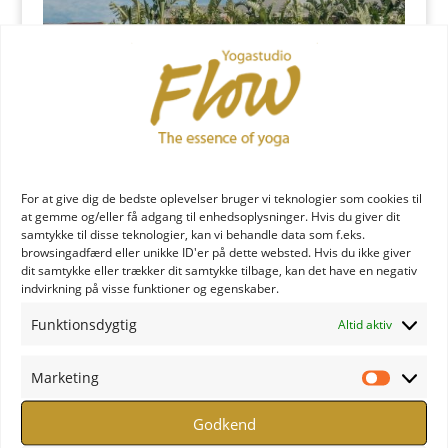
For at give dig de bedste oplevelser bruger vi teknologier som cookies til
at gemme og/eller få adgang til enhedsoplysninger. Hvis du giver dit
samtykke til disse teknologier, kan vi behandle data som f.eks.
browsingadfærd eller unikke ID'er på dette websted. Hvis du ikke giver
dit samtykke eller trækker dit samtykke tilbage, kan det have en negativ
indvirkning på visse funktioner og egenskaber.
Funktionsdygtig
Altid aktiv
OKU Kos
er ikke en destination for masseturisme.
Marketing
Det er et eksklusivt rum for fordybelse. Derfor er der
Marketi
begrænset plads på dette retreat. Så tilmeld dig i god
Godkend
tid, så du er sikker på din plads.