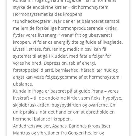
Kundalini Yoga og Hatha Yoga, der har til formål at
styrke de endokrine kirtler – dit hormonsystem.
Hormonsystemet kaldes kroppens
“sundhedsvogtere”. Når der er et balanceret samspil
mellem de forskellige hormonproducerende kirtler,
flyder vores livsenergi “Prana” frit og ubesværet i
kroppen. Vi føler os energifyldte og fulde af livsglæde.
Livsstil, stress, forurening, medicin osv. kan få
systemet til at gå i kludder, med fatale følger for
vores helbred. Depression, tab af energi,
forstoppelse, diarré, barnløshed, hårtab, tør hud og
angst kan være følgesygdomme af et hormonsystem i
ubalance.
Kundalini Yoga er baseret på at guide Prana – vores
livskraft – til de endokrine kirtler, som f.eks. hypofyse,
skjoldbruskkirtlen, bugspytkirtlen og ovarierne. En
unik praksis, når det handler om at opretholde en
hormonel balance i kroppen.
Åndedrætsøvelser, Asanas, Bandhas (kropslåse)
Mantras og vibrationer fra Gongen healer og