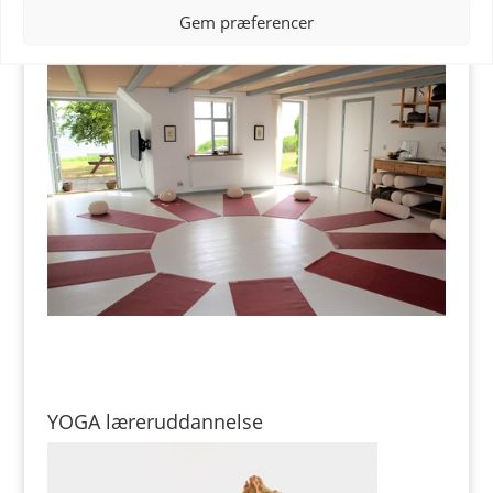
Adgang til frugt, kaffe og the under hele kurset
Gem præferencer
Tilmelding:
yoga@ullasteen.dk
eller
skibstedfjord@gmail.com
YOGA læreruddannelse