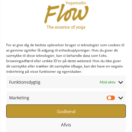
Middag
20.00: Meditation og chanting
Søndag den 3. oktober 2021
Kl. 07.30: Morgenmad
kl. 09.00
For at give dig de bedste oplevelser bruger vi teknologier som cookies til
Kundalini Hormon Yoga og Meditation
at gemme og/eller få adgang til enhedsoplysninger. Hvis du giver dit
kl. 12.00
samtykke til disse teknologier, kan vi behandle data som f.eks.
Frokost
browsingadfærd eller unikke ID'er på dette websted. Hvis du ikke giver
dit samtykke eller trækker dit samtykke tilbage, kan det have en negativ
Kl. 13.00
indvirkning på visse funktioner og egenskaber.
Meditativ Yoga og Yoga Nidra
Kl. 15.15
Funktionsdygtig
Altid aktiv
På gensyn
Marketing
Pris: Kr. 2500,- incl. morgenmad, frokost og middag
Marketi
Pris incl. overnatning og middag: kr. 3000,-
Godkend
dobbeltværelse
Pris incl. overnatning og middag kr. 3200,-
Afvis
enkeltværelse