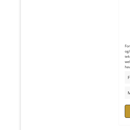
For
og/
tek
web
hav
F
M